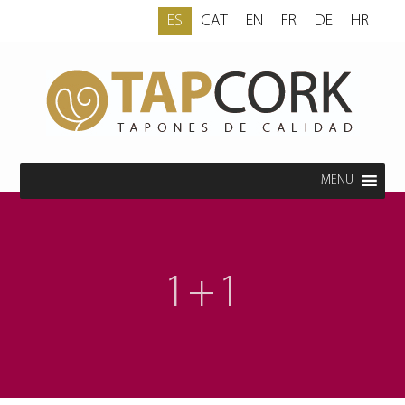
ES
CAT
EN
FR
DE
HR
MENU
1+1